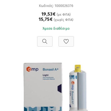
Κωδικός: 1000026376
19,53€
(με ΦΠΑ)
15,75€
(χωρίς ΦΠΑ)
Άμεσα διαθέσιμο