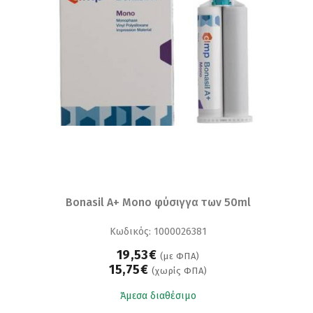
Bonasil A+ Mono φύσιγγα των 50ml
Κωδικός: 1000026381
19,53€
(με ΦΠΑ)
15,75€
(χωρίς ΦΠΑ)
Άμεσα διαθέσιμο