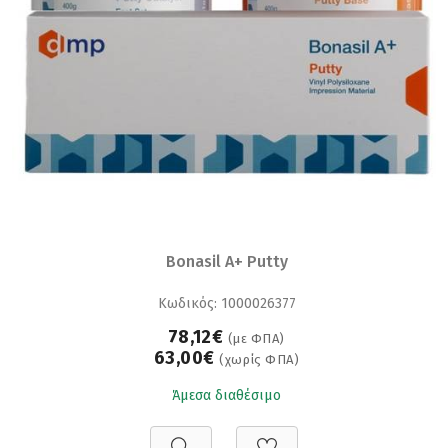
Bonasil A+ Putty
Κωδικός: 1000026377
78,12€
(με ΦΠΑ)
63,00€
(χωρίς ΦΠΑ)
Άμεσα διαθέσιμο