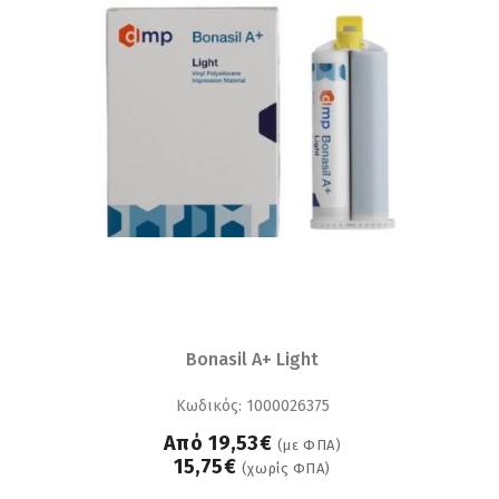
Bonasil A+ Light
Κωδικός: 1000026375
Από 19,53€
(με ΦΠΑ)
15,75€
(χωρίς ΦΠΑ)