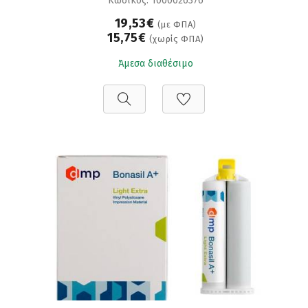
Κωδικός: 1000026376
19,53€
(με ΦΠΑ)
15,75€
(χωρίς ΦΠΑ)
Άμεσα διαθέσιμο